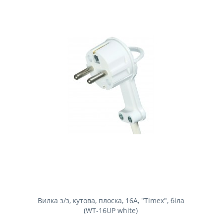
Вилка з/з, кутова, плоска, 16А, "Timex", біла
(WT-16UP white)