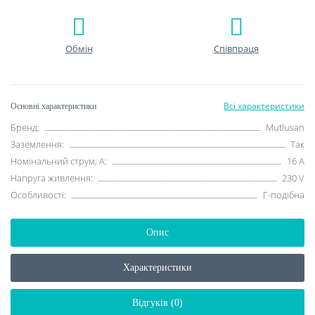
Обмін
Співпраця
Всі характеристики
Основні характеристики
Бренд:
Mutlusan
Заземлення:
Так
Номінальний струм, A:
16 A
Напруга живлення:
230 V
Особливості:
Г-подібна
Опис
Характеристики
Відгуків (0)