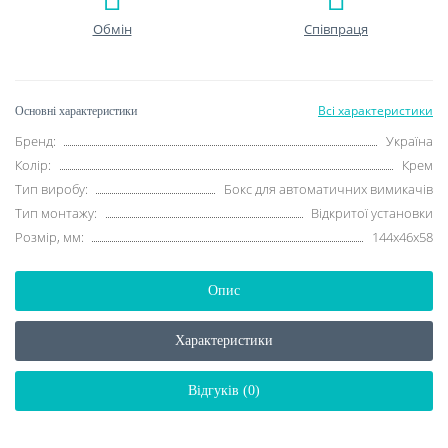
Обмін
Співпраця
Всі характеристики
Основні характеристики
Бренд:
Україна
Колір:
Крем
Тип виробу:
Бокс для автоматичних вимикачів
Тип монтажу:
Відкритої установки
Розмір, мм:
144x46x58
Опис
Характеристики
Відгуків (0)