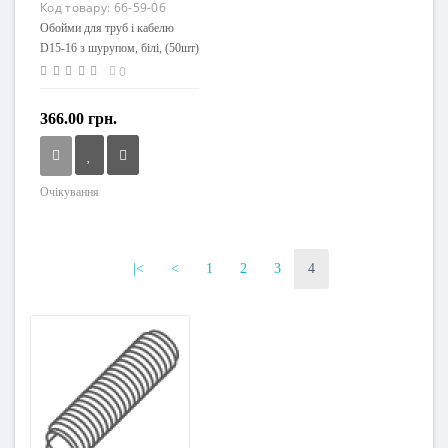
Код товару:
66-59-06
Обойми для труб і кабелю
D15-16 з шурупом, білі, (50шт)
0
366.00 грн.
Очікування
Напруга живлення
230 V
|<
<
1
2
3
4