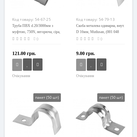
Код товару:
54-67-25
Код товару:
54-79-13
Труба ПВХ d.20/3000мм з
Скоба металева одинарна, внут.
муфтою, 750N, негорюча, сіра,
D 16мм, Mutlusan, (001 048
Mutlusan (001 045 110020 30
060003 00 00)
0
0
17)
121.00 грн.
9.00 грн.
Очікування
Очікування
Напруга живлення
Розмір, мм
230 V
Ø16
Напруга живлення
пакет (50 шт)
пакет (50 шт)
230 V