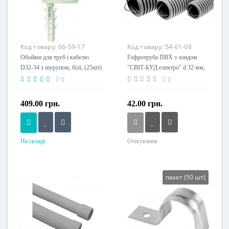
Код товару:
66-59-17
Код товару:
54-61-08
Обойми для труб і кабелю
Гофротруба ПВХ з зондом
D32-34 з шурупом, білі, (25шт)
"СВІТ-БУД електро" d 32 мм,
негорюча, сіра, (1м).
0
0
409.00 грн.
42.00 грн.
На складі
Очікування
Напруга живлення
Напруга живлення
230 V
230 V
пакет (50 шт)