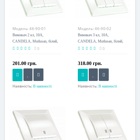
Напруга живлення
230 V
Пило-волого захист, IP
Модель:
46-90-01
Модель:
46-90-02
IP44
Вимикач 2 кл, 10А,
Вимикач 3 кл, 10А,
CANDELA, Mutlusan, білий,
CANDELA, Mutlusan, білий,
(2125 002 0101)
(2125 009 0201)
0
0
201.00 грн.
318.00 грн.
Наявність:
Наявність:
В наявності
В наявності
Номінальний струм, A
Номінальний струм, A
10 A
10 A
Напруга живлення
Напруга живлення
230 V
230 V