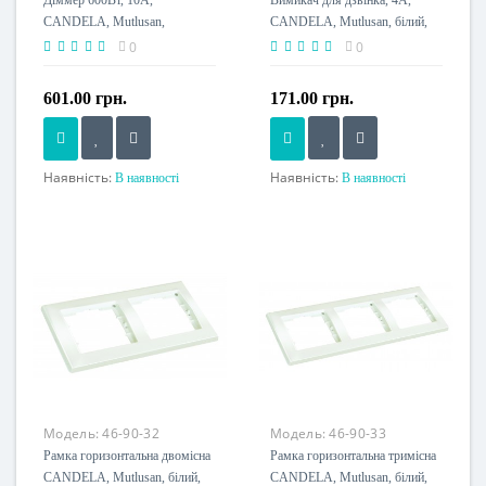
Діммер 600Вт, 10А,
Вимикач для дзвінка, 4А,
CANDELA, Mutlusan,
CANDELA, Mutlusan, білий,
білий(2125 040 0201)
(2125 007 0101Z)
0
0
601.00 грн.
171.00 грн.
Наявність:
Наявність:
В наявності
В наявності
Номінальний струм, A
Номінальний струм, A
10 A
4 A
Потужність, W
Напруга живлення
600 W
230 V
Напруга живлення
230 V
Модель:
46-90-32
Модель:
46-90-33
Рамка горизонтальна двомісна
Рамка горизонтальна тримісна
CANDELA, Mutlusan, білий,
CANDELA, Mutlusan, білий,