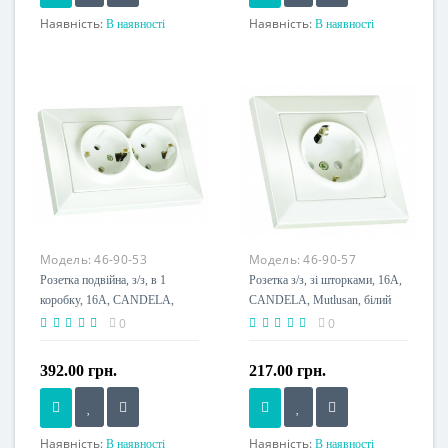
Наявність:
Наявність:
В наявності
В наявності
Номінальний струм, A
Номінальний струм, A
16 A
16 A
Напруга живлення
Напруга живлення
230 V
230 V
Пило-волого захист, IP
Пило-волого захист, IP
IP20
IP20
Модель:
46-90-53
Модель:
46-90-57
Розетка подвійна, з/з, в 1
Розетка з/з, зі шторками, 16А,
коробку, 16А, CANDELA,
CANDELA, Mutlusan, білий
Mutlusan, білий, (2125 202
(2125 105 0201)
0
0
0201)
392.00 грн.
217.00 грн.
Наявність:
Наявність:
В наявності
В наявності