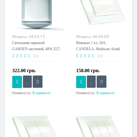
Модель:
38-52-15
Модель:
46-90-00
Світильник парковий
Вимикач 1 кл, 10А,
GARDEN настінний, 40W, E27,
CANDELA, Mutlusan, білий,
IP44, ударост. PC/PP, сірий,
(2125 001 0101)
0
0
(016 038 010125)
322.00 грн.
158.00 грн.
Наявність:
Наявність:
В наявності
В наявності
Потужність, W
Номінальний струм, A
40 W
10 A
Цоколь
Напруга живлення
E27
230 V
Розмір, мм
252x174x100