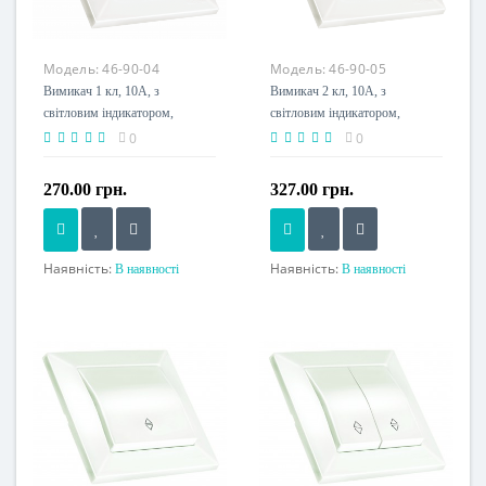
Модель:
46-90-04
Модель:
46-90-05
Вимикач 1 кл, 10А, з
Вимикач 2 кл, 10А, з
світловим індикатором,
світловим індикатором,
CANDELA, Mutlusan, білий,
CANDELA, Mutlusan, білий,
0
0
(2125 015 0101)
(2125 026 0101)
270.00 грн.
327.00 грн.
Наявність:
Наявність:
В наявності
В наявності
Номінальний струм, A
Номінальний струм, A
10 A
10 A
Напруга живлення
Напруга живлення
230 V
230 V