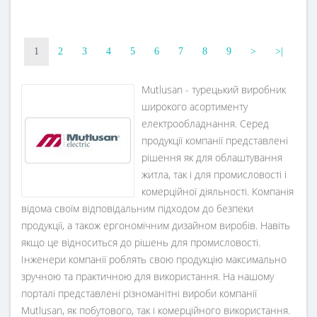
Номінальний струм, A
Номінальний струм, A
16 A
16 A
Напруга живлення
Напруга живлення
1
2
3
4
5
6
7
8
9
>
>|
230 V
230 V
Mutlusan - турецький виробник
широкого асортименту
електрообладнання. Серед
продукції компанії представлені
рішення як для облаштування
житла, так і для промисловості і
комерційної діяльності. Компанія
відома своїм відповідальним підходом до безпеки
продукції, а також ергономічним дизайном виробів. Навіть
якщо це відноситься до рішень для промисловості.
Інженери компанії роблять свою продукцію максимально
зручною та практичною для використання. На нашому
порталі представлені різноманітні вироби компанії
Mutlusan, як побутового, так і комерційного використання.