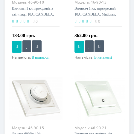
Модель:
46-90-10
Модель:
46-90-13
Вимикач 1 кл, прохідний, з
Вимикач 1 кл, перехресний,
світл інд., 10А, CANDELA,
10А, CANDELA, Mutlusan,
Mutlusan, білий, (2125 016
білий, (2125 008 0101)
0
0
0101)
183.00 грн.
362.00 грн.
Наявність:
Наявність:
В наявності
В наявності
Номінальний струм, A
Номінальний струм, A
10 A
10 A
Напруга живлення
Напруга живлення
230 V
230 V
Модель:
46-90-15
Модель:
46-90-21