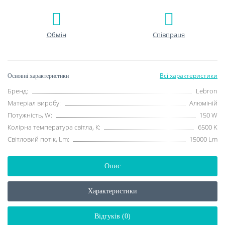
Обмін
Співпраця
Всі характеристики
Основні характеристики
Бренд:
Lebron
Матеріал виробу:
Алюміній
Потужність, W:
150 W
Колірна температура світла, К:
6500 K
Світловий потік, Lm:
15000 Lm
Опис
Характеристики
Відгуків (0)