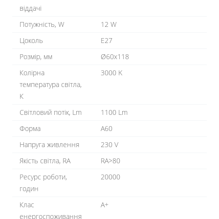
віддачі
Потужність, W
12 W
Цоколь
E27
Розмір, мм
Ø60x118
Колірна
3000 K
температура світла,
К
Світловий потік, Lm
1100 Lm
Форма
A60
Напруга живлення
230 V
Якість світла, RA
RA>80
Ресурс роботи,
20000
годин
Клас
A+
енергоспоживання