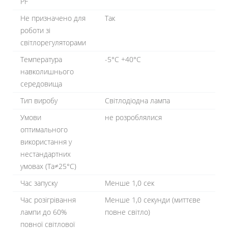
PF
Не призначено для
Так
роботи зі
світлорегуляторами
Температура
-5°С +40°С
навколишнього
середовища
Тип виробу
Світлодіодна лампа
Умови
не розроблялися
оптимального
використання у
нестандартних
умовах (Та≠25°С)
Час запуску
Менше 1,0 сек
Час розігрівання
Менше 1,0 секунди (миттєве
лампи до 60%
повне світло)
повної світлової