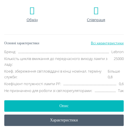
Обмін
Співпраця
Всі характеристики
Основні характеристики
Бренд:
Lebron
Кількість циклів вмикання до передчасного виходу лампи з
25000
ладу:
Коеф. збереження світловіддачі в кінці номінал. терміну
Більше
служби:
0,8
Коефіцієнт потужності лампи PF:
0,6
Не призначено для роботи зі світлорегуляторами:
Так
Опис
Характеристики