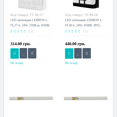
IP65
IP65
Клас енергоспоживання
Клас енергоспоживання
Код товару:
15-38-27
Код товару:
15-38-28
A+
A+
LED світильник LEBRON L-
LED світильник LEBRON L-
FL27-S, 24W, 2100Lm, 4100K,
FL28-S, 24W, 4100K, IP65,
IP65, білий
чорний, 230V
0
0
314.00 грн.
440.00 грн.
На складі
На складі
Потужність, W
Потужність, W
24 W
24 W
Розмір, мм
Розмір, мм
200x160x48
200x160x48
Напруга живлення
Напруга живлення
230 V
230 V
Пило-волого захист, IP
Пило-волого захист, IP
IP65
IP65