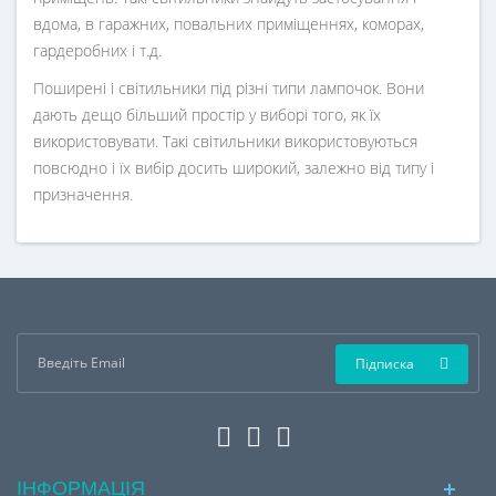
вдома, в гаражних, повальних приміщеннях, коморах,
гардеробних і т.д.
Поширені і світильники під різні типи лампочок. Вони
дають дещо більший простір у виборі того, як їх
використовувати. Такі світильники використовуються
повсюдно і їх вибір досить широкий, залежно від типу і
призначення.
Підписка
ІНФОРМАЦІЯ