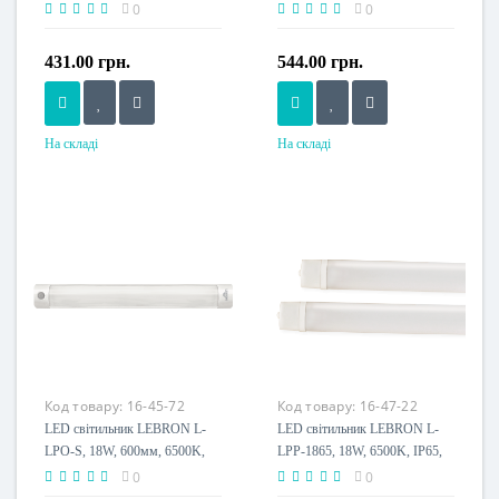
6500K, кріплення, 230V
6500K, кріплення, 230V
0
0
431.00 грн.
544.00 грн.
На складі
На складі
Потужність, W
Потужність, W
72 W
100 W
Розмір, мм
Розмір, мм
1200x75x26
1200x75x26
Напруга живлення
Напруга живлення
230 V
230 V
Пило-волого захист, IP
Пило-волого захист, IP
IP20
IP20
Клас енергоспоживання
Клас енергоспоживання
Код товару:
16-45-72
Код товару:
16-47-22
A+
A+
LED світильник LEBRON L-
LED світильник LEBRON L-
LPO-S, 18W, 600мм, 6500K,
LPP-1865, 18W, 6500K, IP65,
датчик руху
550мм, кріплення, 230V
0
0