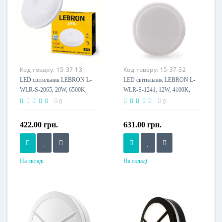
Код товару:
15-37-13
Код товару:
15-37-32
LED світильник LEBRON L-
LED світильник LEBRON L-
WLR-S-2065, 20W, 6500K,
WLR-S-1241, 12W, 4100K,
ІР65, датчик руху, круглий,
ІР65, СВЧ датчик руху,
0
0
230V
круглий, 230V
422.00 грн.
631.00 грн.
На складі
На складі
Потужність, W
Потужність, W
20 W
12 W
Розмір, мм
Розмір, мм
175x175x55
круг Ø175x51
Напруга живлення
Напруга живлення