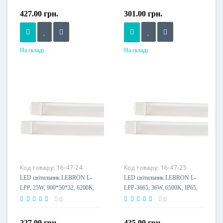
427.00 грн.
301.00 грн.
На складі
На складі
Потужність, W
Потужність, W
18 W
18 W
Розмір, мм
Розмір, мм
600x76x35
550x50x32
Напруга живлення
Напруга живлення
230 V
230 V
Пило-волого захист, IP
Пило-волого захист, IP
IP20
IP65
Клас енергоспоживання
Клас енергоспоживання
Код товару:
16-47-24
Код товару:
16-47-25
A+
A+
LED світильник LEBRON L-
LED світильник LEBRON L-
LPP, 25W, 900*50*32, 6200K,
LPP-3665, 36W, 6500K, IP65,
2500Lm, IP65
1150мм, кріплення, 230V
0
0
227.00 грн.
435.00 грн.