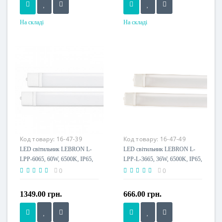
На складі
На складі
Потужність, W
Потужність, W
36 W
48 W
Розмір, мм
Розмір, мм
1170x63x35
1200x70x43
Напруга живлення
Напруга живлення
230 V
230 V
Пило-волого захист, IP
Пило-волого захист, IP
IP65
IP65
Клас енергоспоживання
Клас енергоспоживання
Код товару:
16-47-39
Код товару:
16-47-49
A+
A+
LED світильник LEBRON L-
LED світильник LEBRON L-
LPP-6065, 60W, 6500K, IP65,
LPP-L-3665, 36W, 6500K, IP65,
1200мм, кріплення, 230V
1170мм, кріплення, 230V,
0
0
магістральний
1349.00 грн.
666.00 грн.