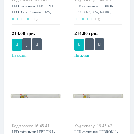
Код товару:
16-45-38
Код товару:
16-45-40
A+
A+
LED світильник LEBRON L-
LED світильник LEBRON L-
LPO-3662-Prismatic, 36W,
LPO-3662, 36W, 6200K,
6200K, 1200мм, 230V, шрінк
1200мм, 230V, шрінк
0
0
214.00 грн.
214.00 грн.
На складі
На складі
Потужність, W
Потужність, W
36 W
36 W
Напруга живлення
Розмір, мм
185-265 V
1200x78x27
Напруга живлення
230 V
Пило-волого захист, IP
IP20
Клас енергоспоживання
Код товару:
16-45-41
Код товару:
16-45-42
A+
LED світильник LEBRON L-
LED світильник LEBRON L-