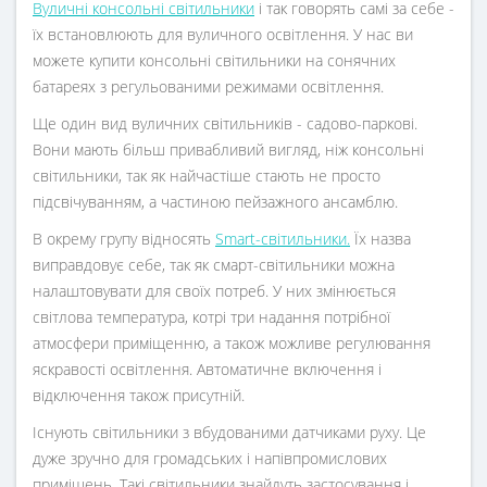
Вуличні консольні світильники
і так говорять самі за себе -
їх встановлюють для вуличного освітлення. У нас ви
можете купити консольні світильники на сонячних
батареях з регульованими режимами освітлення.
Ще один вид вуличних світильників - садово-паркові.
Вони мають більш привабливий вигляд, ніж консольні
світильники, так як найчастіше стають не просто
підсвічуванням, а частиною пейзажного ансамблю.
В окрему групу відносять
Smart-світильники.
Їх назва
виправдовує себе, так як смарт-світильники можна
налаштовувати для своїх потреб. У них змінюється
світлова температура, котрі три надання потрібної
атмосфери приміщенню, а також можливе регулювання
яскравості освітлення. Автоматичне включення і
відключення також присутній.
Існують світильники з вбудованими датчиками руху. Це
дуже зручно для громадських і напівпромислових
приміщень. Такі світильники знайдуть застосування і