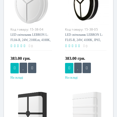
230 V
230 V
Пило-волого захист, IP
Пило-волого захист, IP
IP65
IP65
Клас енергоспоживання
Код товару:
15-38-04
Код товару:
15-38-05
A+
LED світильник LEBRON L-
LED світильник LEBRON L-
FL04-R, 24W, 2100Lm, 4100K,
FL05-R, 24W, 4100K, IP65,
IP65, білий
чорний, 230V
0
0
383.00 грн.
383.00 грн.
На складі
На складі
Потужність, W
Потужність, W
24 W
24 W
Розмір, мм
Розмір, мм
круг Ø225x50
круг Ø225x50
Напруга живлення
Напруга живлення
230 V
230 V