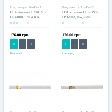
Клас енергоспоживання
Клас енергоспоживання
Код товару:
16-45-21
Код товару:
16-45-22
A+
A+
LED світильник LEBRON L-
LED світильник LEBRON L-
LPO-1840, 18W, 4000K,
LPO-1862, 18W, 6200K,
600мм, 230V
600мм, 230V
0
0
176.00 грн.
176.00 грн.
На складі
На складі
Потужність, W
Потужність, W
18 W
18 W
Розмір, мм
Розмір, мм
602x78x27
602x78x27
Напруга живлення
Напруга живлення
230 V
230 V
Пило-волого захист, IP
Пило-волого захист, IP
IP20
IP20
Клас енергоспоживання
Клас енергоспоживання