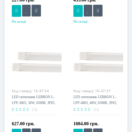
На складі
На складі
Потужність, W
Потужність, W
25 W
36 W
Розмір, мм
Розмір, мм
900x50x32
1150x50x32
Напруга живлення
Напруга живлення
230 V
230 V
Пило-волого захист, IP
Пило-волого захист, IP
IP65
IP65
Клас енергоспоживання
Клас енергоспоживання
Код товару:
16-47-34
Код товару:
16-47-37
A+
A+
LED світильник LEBRON L-
LED світильник LEBRON L-
LPP-3665, 36W, 6500K, IP65,
LPP-4865, 48W, 6500K, IP65,
1170мм, кріплення, 230V
1200мм, кріплення, 230V
0
0
627.00 грн.
1084.00 грн.