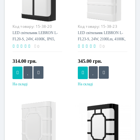
Пило-волого захист, IP
Пило-волого захист, IP
IP65
IP65
Клас енергоспоживання
Клас енергоспоживання
Код товару:
15-38-20
Код товару:
15-38-23
A+
A+
LED світильник LEBRON L-
LED світильник LEBRON L-
FL20-S, 24W, 4100K, IP65,
FL23-S, 24W, 2100Lm, 4100K,
чорний, 230V
IP65, білий
0
0
314.00 грн.
345.00 грн.
На складі
На складі
Потужність, W
Потужність, W
24 W
24 W
Розмір, мм
Розмір, мм
200x160x48
200x160x48
Напруга живлення
Напруга живлення
230 V
230 V
Пило-волого захист, IP
Пило-волого захист, IP