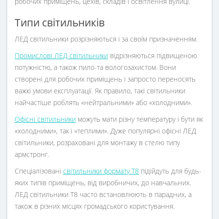
робочих приміщень, цехів, складів і освітлення вулиці.
Типи світильників
ЛЕД світильники розрізняються і за своїм призначенням.
Промислові ЛЕД світильники
відрізняються підвищеною
потужністю, а також пило-та вологозахистом. Вони
створені для робочих приміщень і запросто переносять
важкі умови експлуатації. Як правило, такі світильники
найчастіше роблять «нейтральними» або «холодними».
Офісні світильники
можуть мати різну температуру і бути як
«холодними», так і «теплими». Дуже популярні офісні ЛЕД
світильники, розраховані для монтажу в стелю типу
армстронг.
Спеціалізовані
світильники формату Т8
підійдуть для будь-
яких типів приміщень, від виробничих, до навчальних.
ЛЕД світильники Т8 часто встановлюють в парадних, а
також в різних місцях громадського користування.