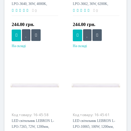
LPO-3640, 36W, 4000K,
LPO-3662, 36W, 6200K,
1200мм, 230V
1200мм, 230V
0
0
244.00 грн.
244.00 грн.
На складі
На складі
Потужність, W
Потужність, W
36 W
36 W
Розмір, мм
Розмір, мм
1220x78x27
1220x78x27
Напруга живлення
Напруга живлення
230 V
230 V
Пило-волого захист, IP
Пило-волого захист, IP
IP20
IP20
Клас енергоспоживання
Клас енергоспоживання
Код товару:
16-45-58
Код товару:
16-45-61
A+
A+
LED світильник LEBRON L-
LED світильник LEBRON L-
LPO-7265, 72W, 1200мм,
LPO-10065, 100W, 1200мм,