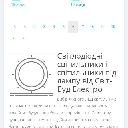
На складі
На складі
Потужність, W
Потужність, W
60 W
36 W
Напруга живлення
Розмір, мм
|<
<
2
3
4
5
6
7
8
9
10
185-265 V
1170x63x35
>
>|
Пило-волого захист, IP
Напруга живлення
IP65
230 V
Світлодіодні
Пило-волого захист, IP
IP65
світильники і
Клас енергоспоживання
світильники під
A+
лампу від Світ-
Буд Електро
Вибір якісного ЛЕД світильника
впливає не тільки на стан гаманця, але і на здоров'я
людей, які будуть перебувати в приміщенні. Саме тому
дуже важливо грамотно підійти до вибору світильника.
Варто враховувати і той факт, що світильники можуть мати