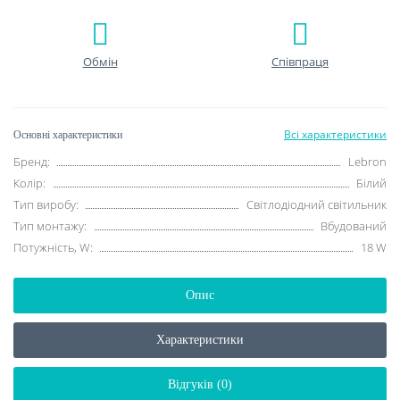
Обмін
Співпраця
Всі характеристики
Основні характеристики
Бренд:
Lebron
Колір:
Білий
Тип виробу:
Світлодіодний світильник
Тип монтажу:
Вбудований
Потужність, W:
18 W
Опис
Характеристики
Відгуків (0)