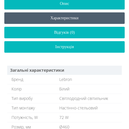
Опис
Характеристики
Відгуків (0)
Інструкція
Загальні характеристики
Бренд
Lebron
Колір
Білий
Тип виробу
Світлодіодний світильник
Тип монтажу
Настінно-стельовий
Потужність, W
72 W
Розмір, мм
Ø460