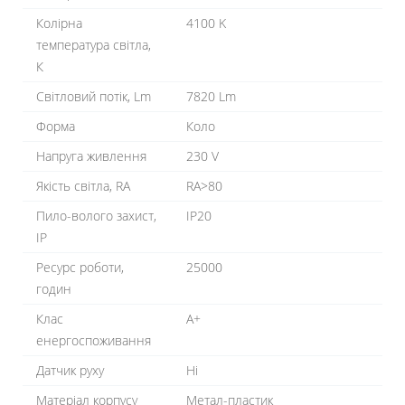
Колірна
4100 K
температура світла,
К
Світловий потік, Lm
7820 Lm
Форма
Коло
Напруга живлення
230 V
Якість світла, RA
RA>80
Пило-волого захист,
IP20
IP
Ресурс роботи,
25000
годин
Клас
A+
енергоспоживання
Датчик руху
Ні
Матеріал корпусу
Метал-пластик