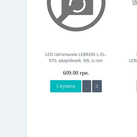
LED світильник LEBRON L-EL-
870, аварійний, 5W, Li-Ion
LEB
1500mAh*2, шнур USB,
Io
609.00 грн.
підставка
Купити