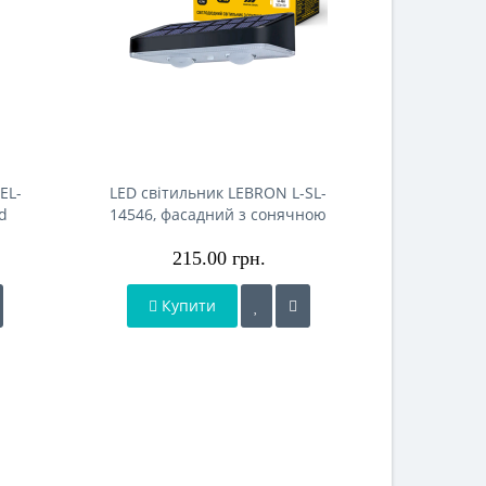
EL-
LED світильник LEBRON L-SL-
LED світи
d
14546, фасадний з сонячною
6065, 60W,
ня
панеллю, Li-Ion 500mAh, IP44
кр
215.00 грн.
1
Купити
Ку