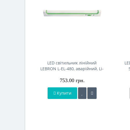
LED світильник лінійний
LE
LEBRON L-EL-480, аварійний, Li-
Ion 2200mAh, шнур живлення
753.00 грн.
Купити