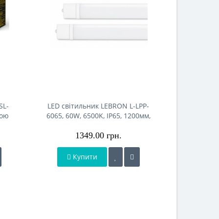
SL-
LED світильник LEBRON L-LPP-
LED світи
ною
6065, 60W, 6500K, IP65, 1200мм,
3662-Pri
P44
кріплення, 230V
1200
1349.00 грн.
Купити
Ку