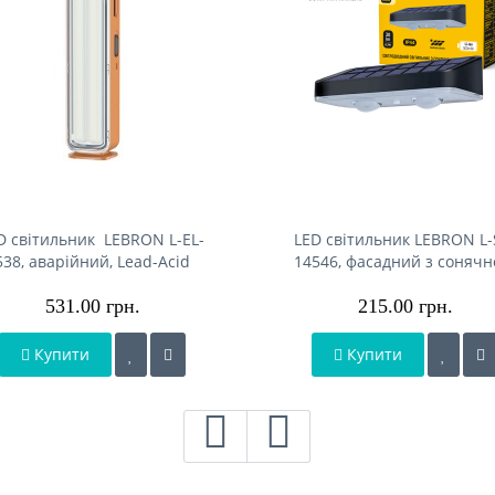
D світильник LEBRON L-EL-
LED світильник LEBRON L-
538, аварійний, Lead-Acid
14546, фасадний з соняч
2200mAh, шнур живлення
панеллю, Li-Ion 500mAh, I
531.00 грн.
215.00 грн.
Купити
Купити