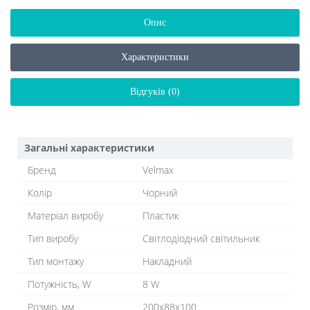
Опис
Характеристики
Відгуків (0)
Загальні характеристики
Бренд
Velmax
Колір
Чорний
Матеріал виробу
Пластик
Тип виробу
Світлодіодний світильник
Тип монтажу
Накладний
Потужність, W
8 W
Розмір, мм
200x88x100