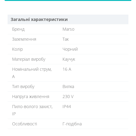
Загальні характеристики
Бренд
Marso
Заземлення
Так
Колір
Чорний
Матеріал виробу
Каучук
Номінальний струм,
16 A
A
Тип виробу
Вилка
Напруга живлення
230 V
Пило-волого захист,
IP44
IP
Особливості
Г-подібна