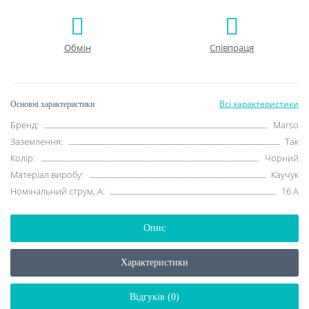
Обмін
Співпраця
Всі характеристики
Основні характеристики
Бренд:
Marso
Заземлення:
Так
Колір:
Чорний
Матеріал виробу:
Каучук
Номінальний струм, A:
16 A
Опис
Характеристики
Відгуків (0)