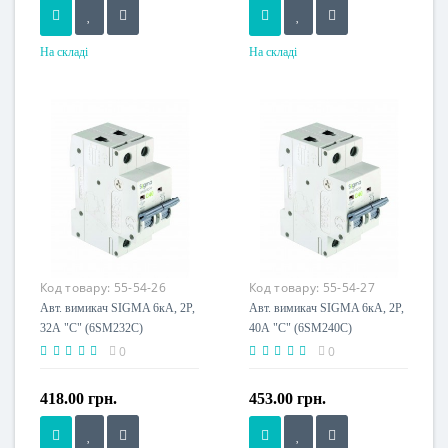
На складі
На складі
Номінальний струм, A
Номінальний струм, A
20
25
Напруга живлення
Напруга живлення
230 V
230 V
Код товару:
55-54-26
Код товару:
55-54-27
Авт. вимикач SIGMA 6кА, 2Р,
Авт. вимикач SIGMA 6кА, 2Р,
32А "С" (6SM232C)
40А "С" (6SM240C)
0
0
418.00 грн.
453.00 грн.