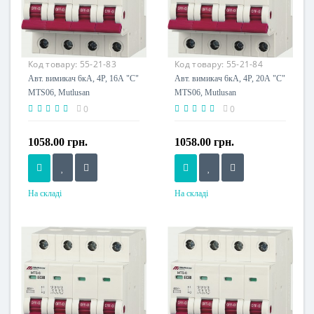
Код товару:
55-21-83
Код товару:
55-21-84
Авт. вимикач 6кА, 4Р, 16А "С"
Авт. вимикач 6кА, 4Р, 20А "С"
MTS06, Mutlusan
MTS06, Mutlusan
0
0
1058.00 грн.
1058.00 грн.
На складі
На складі
Номінальний струм, A
Номінальний струм, A
16
20
Напруга живлення
Напруга живлення
230 V
230 V