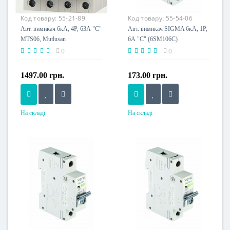
Код товару:
55-21-89
Код товару:
55-54-06
Авт. вимикач 6кА, 4Р, 63А "С"
Авт. вимикач SIGMA 6кА, 1Р,
MTS06, Mutlusan
6А "С" (6SM106C)
0
0
1497.00 грн.
173.00 грн.
На складі
На складі
Номінальний струм, A
Номінальний струм, A
63
6
Напруга живлення
Напруга живлення
230 V
230 V