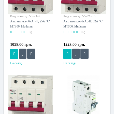
Код товару:
55-21-85
Код товару:
55-21-86
Авт. вимикач 6кА, 4Р, 25А "С"
Авт. вимикач 6кА, 4Р, 32А "С"
MTS06, Mutlusan
MTS06, Mutlusan
0
0
1058.00 грн.
1223.00 грн.
На складі
На складі
Номінальний струм, A
Номінальний струм, A
25
32
Напруга живлення
Напруга живлення
230 V
230 V