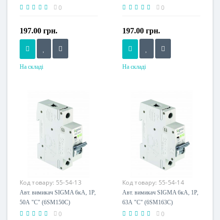
0
0
197.00 грн.
197.00 грн.
На складі
На складі
Номінальний струм, A
Номінальний струм, A
32
40
Напруга живлення
Напруга живлення
230 V
230 V
Код товару:
55-54-13
Код товару:
55-54-14
Авт. вимикач SIGMA 6кА, 1Р,
Авт. вимикач SIGMA 6кА, 1Р,
50А "С" (6SM150C)
63А "С" (6SM163C)
0
0