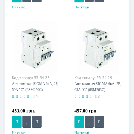
На складі
На складі
Номінальний струм, A
Номінальний струм, A
32
40
Напруга живлення
Напруга живлення
230 V
230 V
Код товару:
55-54-28
Код товару:
55-54-29
Авт. вимикач SIGMA 6кА, 2Р,
Авт. вимикач SIGMA 6кА, 2Р,
50А "С" (6SM250C)
63А "С" (6SM263C)
0
0
453.00 грн.
457.00 грн.
На складі
На складі