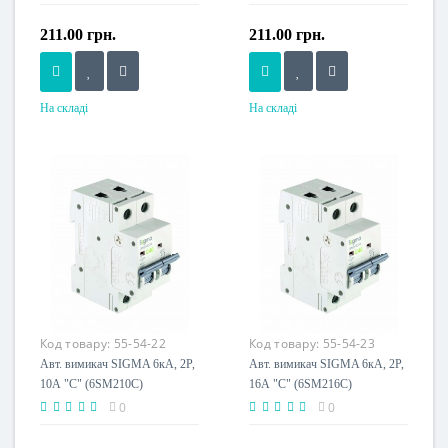
211.00 грн.
211.00 грн.
На складі
На складі
Номінальний струм, A
Номінальний струм, A
50
63
Напруга живлення
Напруга живлення
230 V
230 V
Код товару:
55-54-22
Код товару:
55-54-23
Авт. вимикач SIGMA 6кА, 2Р,
Авт. вимикач SIGMA 6кА, 2Р,
10А "С" (6SM210C)
16А "С" (6SM216C)
0
0