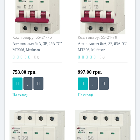
Код товару:
55-21-75
Код товару:
55-21-79
Авт. вимикач 6кА, 3Р, 25А "С"
Авт. вимикач 6кА, 3Р, 63А "С"
MTS06, Mutlusan
MTS06, Mutlusan
0
0
753.00 грн.
997.00 грн.
На складі
На складі
Номінальний струм, A
Номінальний струм, A
25
63
Напруга живлення
Напруга живлення
230 V
230 V