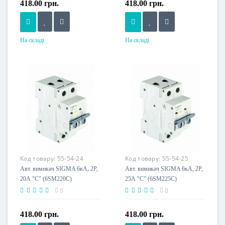
418.00 грн.
418.00 грн.
На складі
На складі
Номінальний струм, A
Номінальний струм, A
10
16
Напруга живлення
Напруга живлення
230 V
230 V
Код товару:
55-54-24
Код товару:
55-54-25
Авт. вимикач SIGMA 6кА, 2Р,
Авт. вимикач SIGMA 6кА, 2Р,
20А "С" (6SM220C)
25А "С" (6SM225C)
0
0
418.00 грн.
418.00 грн.