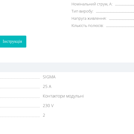
Номінальний струм, A:
Тип виробу:
Напруга живлення:
Кількість полюсів:
Інструкція
SIGMA
25 A
Контактори модульні
230 V
2