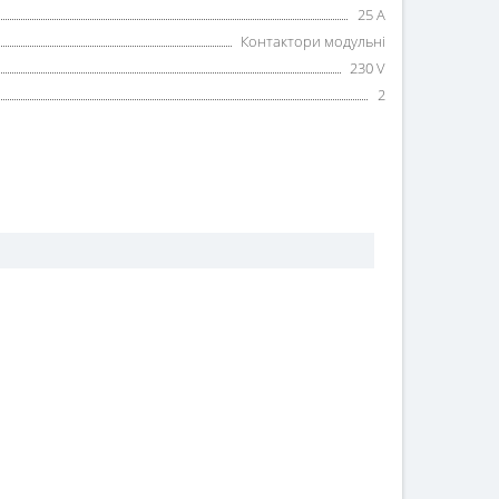
25 A
Контактори модульні
230 V
2