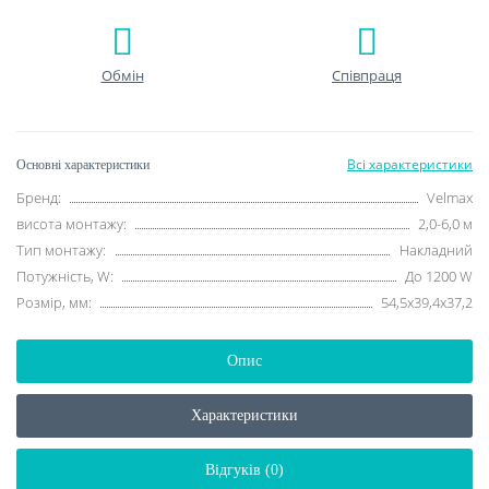
Обмін
Співпраця
Всі характеристики
Основні характеристики
Бренд:
Velmax
висота монтажу:
2,0-6,0 м
Тип монтажу:
Накладний
Потужність, W:
До 1200 W
Розмір, мм:
54,5x39,4x37,2
Опис
Характеристики
Відгуків (0)