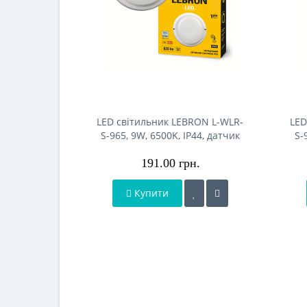
LED світильник LEBRON L-WLR-
LED
S-965, 9W, 6500K, ІР44, датчик
S-
руху, круглий, 230V
191.00 грн.
Купити