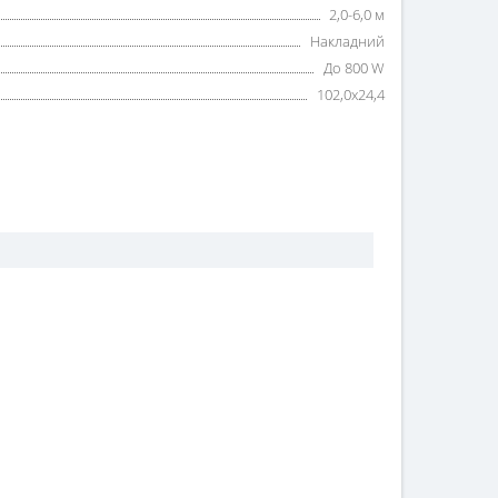
2,0-6,0 м
Накладний
До 800 W
102,0x24,4