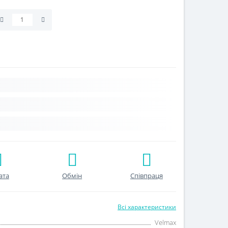
ата
Обмін
Співпраця
Всі характеристики
Velmax