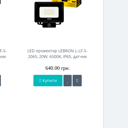
F-S-
LED прожектор LEBRON L-LF-S-
LED проже
тчик
2065, 20W, 6500K, IP65, датчик
3065, 30W
руху, 230V
640.00 грн.
Купити
Ку