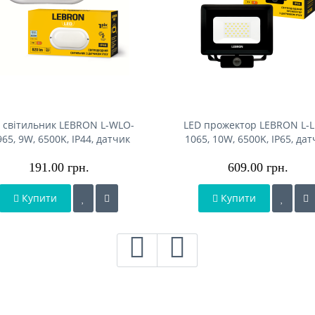
 світильник LEBRON L-WLO-
LED прожектор LEBRON L-L
965, 9W, 6500K, ІР44, датчик
1065, 10W, 6500K, IP65, да
руху, овал, 230V
руху, 230V
191.00 грн.
609.00 грн.
Купити
Купити