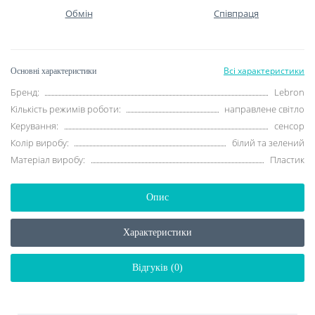
Обмін
Співпраця
Всі характеристики
Основні характеристики
Бренд:
Lebron
Кількість режимів роботи:
направлене світло
Керування:
сенсор
Колір виробу:
білий та зелений
Матеріал виробу:
Пластик
Опис
Характеристики
Відгуків (0)