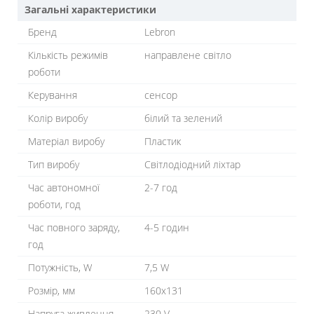
Загальні характеристики
Бренд
Lebron
Кількість режимів
направлене світло
роботи
Керування
сенсор
Колір виробу
білий та зелений
Матеріал виробу
Пластик
Тип виробу
Світлодіодний ліхтар
Час автономної
2-7 год
роботи, год
Час повного заряду,
4-5 годин
год
Потужність, W
7,5 W
Розмір, мм
160x131
Напруга живлення
230 V