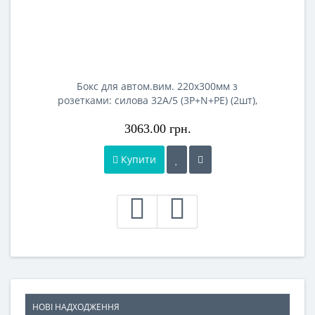
Бокс для автом.вим. 220x300мм з
розетками: силова 32А/5 (3Р+N+РЕ) (2шт),
панельна 16А (2шт), IP44,TP
3063.00 грн.
Купити
НОВІ НАДХОДЖЕННЯ