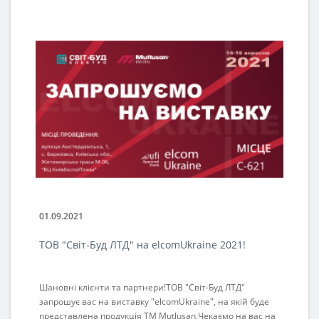
01.09.2021
03
ТОВ "Світ-Буд ЛТД" на elcomUkraine 2021!
Тр
Шановні клієнти та партнери!ТОВ "Світ-Буд ЛТД"
Тр
запрошує вас на виставку "elcomUkraine", на якій буде
до
представлена продукція ТМ Mutlusan.Чекаємо на вас на
ча