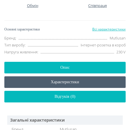
Обмін
Співпраця
Всі характеристики
Основні характеристики
Бренд:
Mutlusan
Тип виробу:
Інтернет-розетка в короб
Напруга живлення:
230 V
Опис
Характеристики
Відгуків (0)
Загальні характеристики
Бренд
Mutlusan